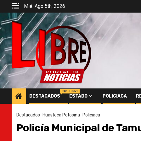
Saltar
Mié. Ago 5th, 2026
al
contenido
EXCLUSIVE
DESTACADOS
ESTADO
POLICIACA
R
Destacados
Huasteca Potosina
Policiaca
Policía Municipal de Tam