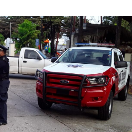
Destacados
Estado
po? Visita no
Quinto año de gobierno de carreteras,
transporte y otros proyectos de impa
en SLP
4 de agosto de 2026
Redacción