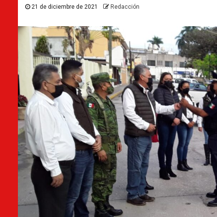
21 de diciembre de 2021
Redacción
Destacados
Huasteca Potosina
¿A qué fue el gober a Tamaso
oficial
17 de julio de 2026
Redacción