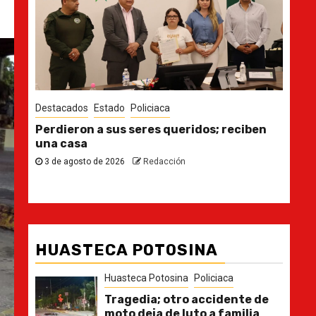
Destacados
Estado
Policiaca
Des
Perdieron a sus seres queridos; reciben
Ya 
cto
una casa
30
3 de agosto de 2026
Redacción
HUASTECA POTOSINA
Huasteca Potosina
Policiaca
Tragedia; otro accidente de
moto deja de luto a familia