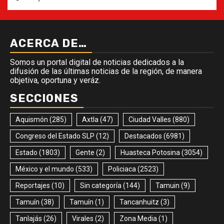
ACERCA DE…
Somos un portal digital de noticias dedicados a la
difusión de las últimas noticias de la región, de manera
objetiva, oportuna y veráz.
SECCIONES
Aquismón
(285)
Axtla
(47)
Ciudad Valles
(880)
Congreso del Estado SLP
(12)
Destacados
(6981)
Estado
(1803)
Gente
(2)
Huasteca Potosina
(3054)
México y el mundo
(533)
Policiaca
(2523)
Reportajes
(10)
Sin categoría
(144)
Tamuin
(9)
Tamuín
(38)
Tamuín
(1)
Tancanhuitz
(3)
Tanlajás
(26)
Virales
(2)
Zona Media
(1)