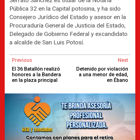
Serrato Sánchez es titular de la Notaría
Pública 32 en la Capital potosina, y ha sido
Consejero Jurídico del Estado y asesor en la
Procuraduría General de Justicia del Estado,
Delegado de Gobierno Federal y excandidato
a alcalde de San Luis Potosí.
Continue
Previous
Next
Reading
El 36 Batallón realizó
Detenido por violación
honores a la Bandera
a una menor de edad,
en la plaza principal
en Ébano