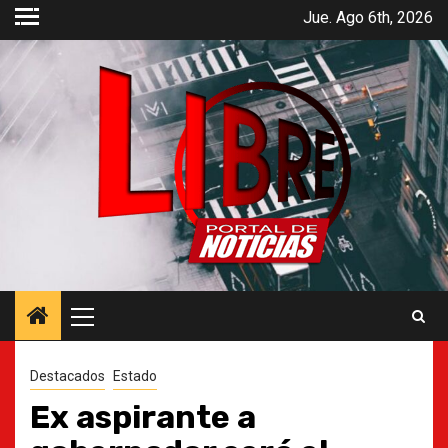
Saltar
Jue. Ago 6th, 2026
al
contenido
Menú
principal
Destacados
Estado
Ex aspirante a