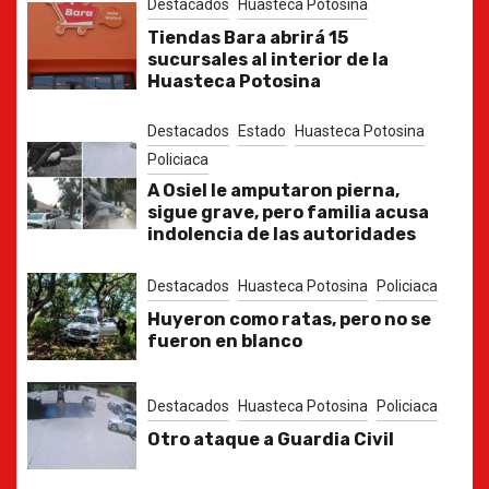
Destacados
Huasteca Potosina
Tiendas Bara abrirá 15
sucursales al interior de la
Huasteca Potosina
Destacados
Estado
Huasteca Potosina
Policiaca
A Osiel le amputaron pierna,
sigue grave, pero familia acusa
indolencia de las autoridades
Destacados
Huasteca Potosina
Policiaca
Huyeron como ratas, pero no se
fueron en blanco
Destacados
Huasteca Potosina
Policiaca
Otro ataque a Guardia Civil