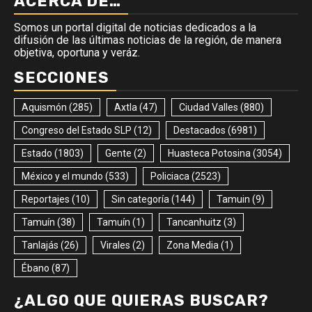
ACERCA DE…
Somos un portal digital de noticias dedicados a la
difusión de las últimas noticias de la región, de manera
objetiva, oportuna y veráz.
SECCIONES
Aquismón
(285)
Axtla
(47)
Ciudad Valles
(880)
Congreso del Estado SLP
(12)
Destacados
(6981)
Estado
(1803)
Gente
(2)
Huasteca Potosina
(3054)
México y el mundo
(533)
Policiaca
(2523)
Reportajes
(10)
Sin categoría
(144)
Tamuin
(9)
Tamuín
(38)
Tamuín
(1)
Tancanhuitz
(3)
Tanlajás
(26)
Virales
(2)
Zona Media
(1)
Ébano
(87)
¿ALGO QUE QUIERAS BUSCAR?