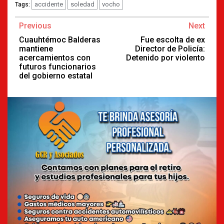
accidente
soledad
vocho
Tags:
Continue
Previous
Next
Reading
Cuauhtémoc Balderas
Fue escolta de ex
mantiene
Director de Policía:
acercamientos con
Detenido por violento
futuros funcionarios
del gobierno estatal