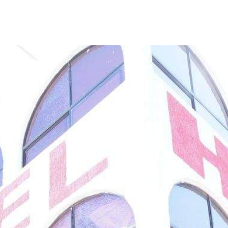
Destacados
Estado
Policiaca
rreteras,
Perdieron a sus seres queridos; recibe
s de impacto
una casa
3 de agosto de 2026
Redacción