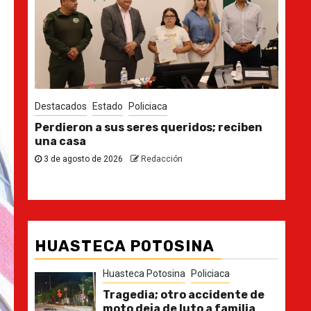
Destacados
Estado
Des
n
Ya casi, el quinto informe del Gobernador
En 
pla
30 de julio de 2026
Redacción
21
HUASTECA POTOSINA
Huasteca Potosina
Policiaca
Tragedia; otro accidente de
moto deja de luto a familia