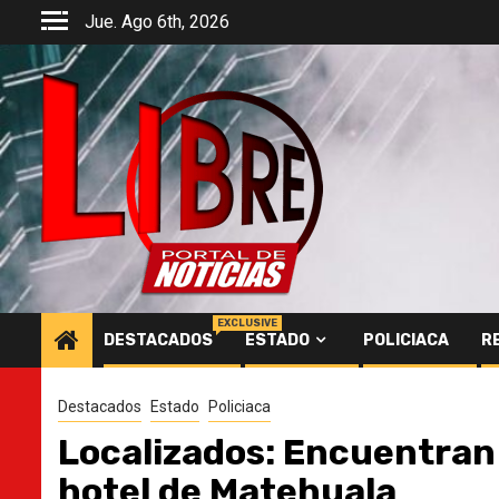
Saltar
Jue. Ago 6th, 2026
al
contenido
EXCLUSIVE
DESTACADOS
ESTADO
POLICIACA
R
Destacados
Estado
Policiaca
Localizados: Encuentran
hotel de Matehuala