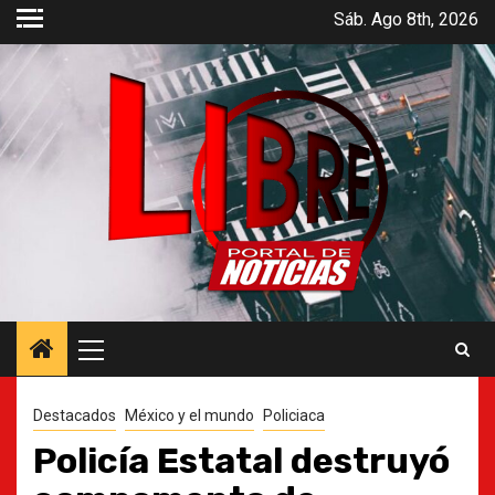
Saltar
Sáb. Ago 8th, 2026
al
contenido
Menú
principal
Destacados
México y el mundo
Policiaca
Policía Estatal destruyó