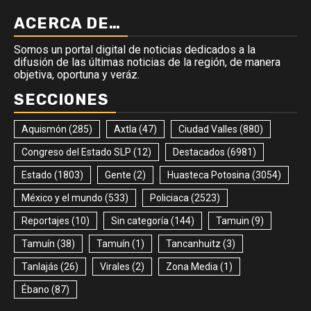
ACERCA DE…
Somos un portal digital de noticias dedicados a la
difusión de las últimas noticias de la región, de manera
objetiva, oportuna y veráz.
SECCIONES
Aquismón
(285)
Axtla
(47)
Ciudad Valles
(880)
Congreso del Estado SLP
(12)
Destacados
(6981)
Estado
(1803)
Gente
(2)
Huasteca Potosina
(3054)
México y el mundo
(533)
Policiaca
(2523)
Reportajes
(10)
Sin categoría
(144)
Tamuin
(9)
Tamuín
(38)
Tamuín
(1)
Tancanhuitz
(3)
Tanlajás
(26)
Virales
(2)
Zona Media
(1)
Ébano
(87)