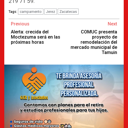
219 71 59.
campamento
Jerez
Zacatecas
Tags:
Continue
Previous
Next
Reading
Alerta: crecida del
COMUC presenta
Moctezuma será en las
proyecto de
próximas horas
remodelación del
mercado municipal de
Tamuin