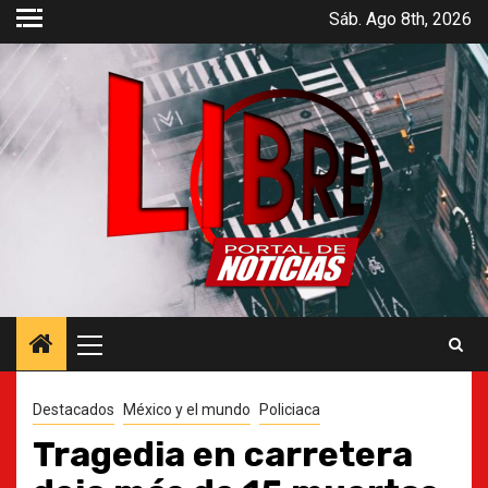
Saltar
Sáb. Ago 8th, 2026
al
contenido
Menú
principal
Destacados
México y el mundo
Policiaca
Tragedia en carretera