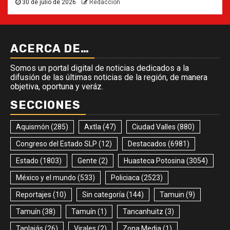
30 de julio de 2026
Redacción
ACERCA DE…
Somos un portal digital de noticias dedicados a la
difusión de las últimas noticias de la región, de manera
objetiva, oportuna y veráz.
SECCIONES
Aquismón
(285)
Axtla
(47)
Ciudad Valles
(880)
Congreso del Estado SLP
(12)
Destacados
(6981)
Estado
(1803)
Gente
(2)
Huasteca Potosina
(3054)
México y el mundo
(533)
Policiaca
(2523)
Reportajes
(10)
Sin categoría
(144)
Tamuin
(9)
Tamuín
(38)
Tamuín
(1)
Tancanhuitz
(3)
Tanlajás
(26)
Virales
(2)
Zona Media
(1)