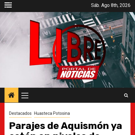
Saltar
Sáb. Ago 8th, 2026
al
contenido
Menú
principal
Destacados
Huasteca Potosina
Parajes de Aquismón ya