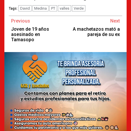
David
Medina
PT
valles
Verde
Tags:
Continue
Previous
Next
Reading
Joven de 19 años
A machetazos mató a
asesinado en
pareja de su ex
Tamasopo