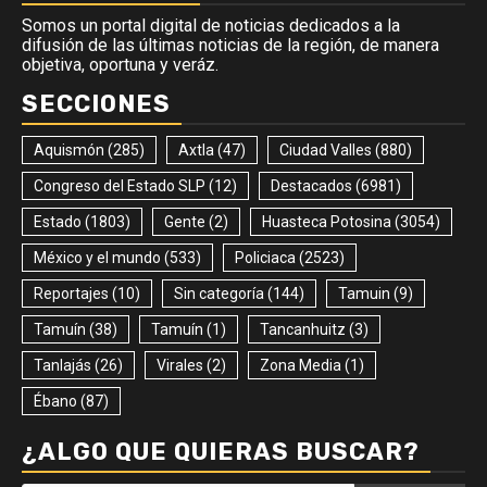
Somos un portal digital de noticias dedicados a la
difusión de las últimas noticias de la región, de manera
objetiva, oportuna y veráz.
SECCIONES
Aquismón
(285)
Axtla
(47)
Ciudad Valles
(880)
Congreso del Estado SLP
(12)
Destacados
(6981)
Estado
(1803)
Gente
(2)
Huasteca Potosina
(3054)
México y el mundo
(533)
Policiaca
(2523)
Reportajes
(10)
Sin categoría
(144)
Tamuin
(9)
Tamuín
(38)
Tamuín
(1)
Tancanhuitz
(3)
Tanlajás
(26)
Virales
(2)
Zona Media
(1)
Ébano
(87)
¿ALGO QUE QUIERAS BUSCAR?