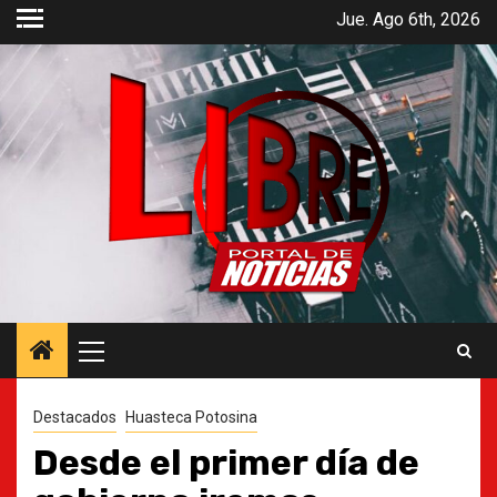
Saltar
Jue. Ago 6th, 2026
al
contenido
Menú
principal
Destacados
Huasteca Potosina
Desde el primer día de