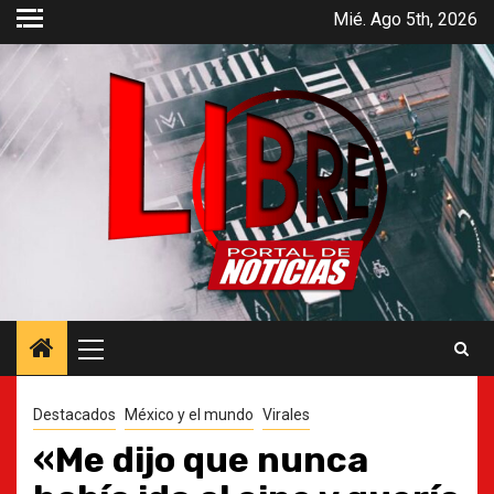
Saltar
Mié. Ago 5th, 2026
al
contenido
Menú
principal
Destacados
México y el mundo
Virales
«Me dijo que nunca