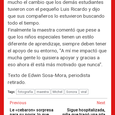
mucho el cambio que los demás estudiantes
tuvieron con el pequeño Luis Ricardo y dijo
que sus compañeros lo estuvieron buscando
todo el tiempo.
Finalmente la maestra comentó que pese a
que los niños especiales tienen un estilo
diferente de aprendizaje, siempre deben tener
el apoyo de su entorno, “A mí me impactó que
mucha gente lo quisiera apoyar y gracias a
eso ahora él está más motivado que nunca”.
Texto de Edwin Sosa-Mora, periodista
retirado.
fotografía
maestra
Michel
Sonora
viral
Tags:
Continue
Previous
Next
Reading
Le «cebaron» sorpresa
Sigue hospitalizada,
para su novia: lo que
niña que tragó una pila