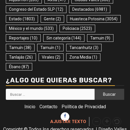
Congreso del Estado SLP
(12)
Destacados
(6981)
Estado
(1803)
Gente
(2)
Huasteca Potosina
(3054)
México y el mundo
(533)
Policiaca
(2523)
Reportajes
(10)
Sin categoría
(144)
Tamuin
(9)
Tamuín
(38)
Tamuín
(1)
Tancanhuitz
(3)
Tanlajás
(26)
Virales
(2)
Zona Media
(1)
Ébano
(87)
¿ALGO QUE QUIERAS BUSCAR?
Buscar:
Inicio
Contacto
Política de Privacidad
Facebook
AJUSTAR TEXTO
Copyright © Todos los derechos reservados.
|
Diseño Valles