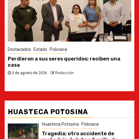
Destacados
Estado
Ya casi, el quinto informe del Gobernador
30 de julio de 2026
Redacción
HUASTECA POTOSINA
Huasteca Potosina
Policiaca
Tragedia; otro accidente de